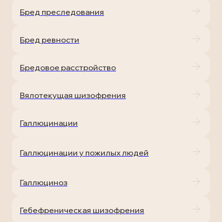
Бред преследования
Бред ревности
Бредовое расстройство
Вялотекущая шизофрения
Галлюцинации
Галлюцинации у пожилых людей
Галлюциноз
Гебефреническая шизофрения