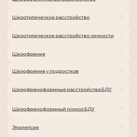
Шизотипическое расстройство
Шизотипическое расстройство личности
Шизофрения
Шизофрения у подростков
Шизофреноформные расстройства БДУ
Шизофреноформный психоз БДУ
Эпилепсия