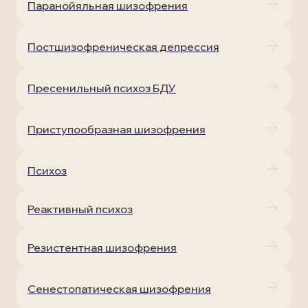
Паранойяльная шизофрения
Постшизофреническая депрессия
Пресенильный психоз БДУ
Приступообразная шизофрения
Психоз
Реактивный психоз
Резистентная шизофрения
Сенестопатическая шизофрения