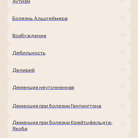
Аутизм
Болезнь Альцгеймера
Возбуждение
Дебильность
Делирий
Деменция неуточненная
Деменция при болезни Гентингтона
Деменция при болезни Крейтцфельдта-
Якоба