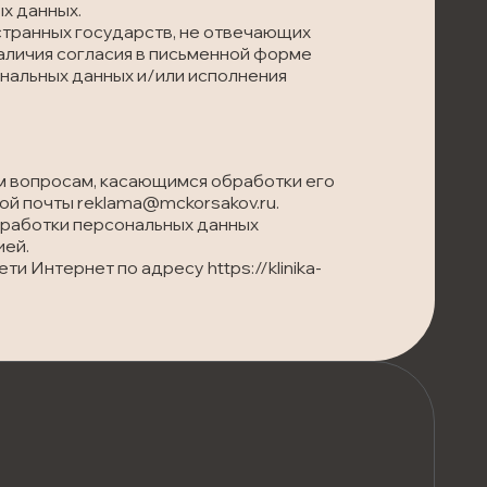
х данных.
странных государств, не отвечающих
аличия согласия в письменной форме
нальных данных и/или исполнения
м вопросам, касающимся обработки его
й почты reklama@mckorsakov.ru.
бработки персональных данных
ией.
и Интернет по адресу https://klinika-