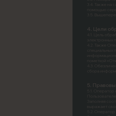
3.4. Также на 
помощью серви
3.5. Вышепер
4. Цели о
4.1. Цель об
электронных п
4.2. Также Оп
специальных п
информационн
пометкой «Отк
4.3. Обезличе
сбора информа
5. Правов
5.1. Оператор
Пользователем
Заполняя соо
выражает свое
5.2. Оператор