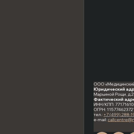
ООО «Медицинский
Юридический адр
Марьиной Рощи, д.21
Фактический адр
ИНН/КПП: 77171610
ОГРН: 11577462372
тел.:
+7 (499) 288-1
e-mail:
callcentre@