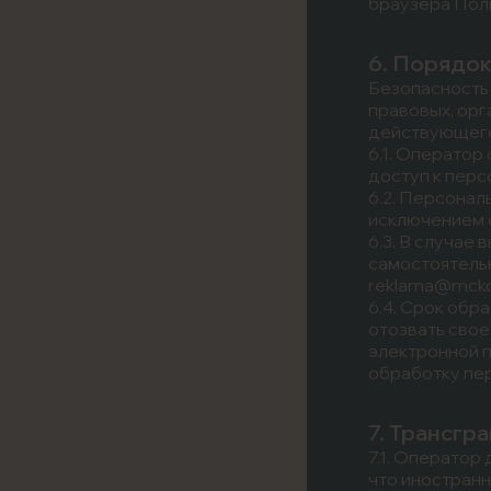
браузера Поль
6. Порядок
Безопасность
правовых, орг
действующего
6.1. Операто
доступ к пер
6.2. Персонал
исключением 
6.3. В случае
самостоятель
reklama@mckor
6.4. Срок обр
отозвать сво
электронной п
обработку пе
7. Трансгр
7.1. Оператор
что иностран