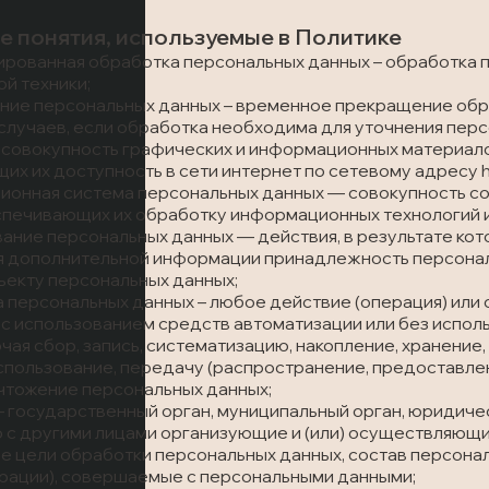
е понятия, используемые в Политике
зированная обработка персональных данных – обработка
й техники;
ание персональных данных – временное прекращение обр
лучаев, если обработка необходима для уточнения перс
 – совокупность графических и информационных материало
 их доступность в сети интернет по сетевому адресу https
ционная система персональных данных — совокупность с
спечивающих их обработку информационных технологий и
вание персональных данных — действия, в результате ко
я дополнительной информации принадлежность персона
ъекту персональных данных;
а персональных данных – любое действие (операция) или 
 использованием средств автоматизации или без исполь
чая сбор, запись, систематизацию, накопление, хранение,
спользование, передачу (распространение, предоставлен
чтожение персональных данных;
 – государственный орган, муниципальный орган, юридич
 с другими лицами организующие и (или) осуществляющи
 цели обработки персональных данных, состав персонал
ерации), совершаемые с персональными данными;