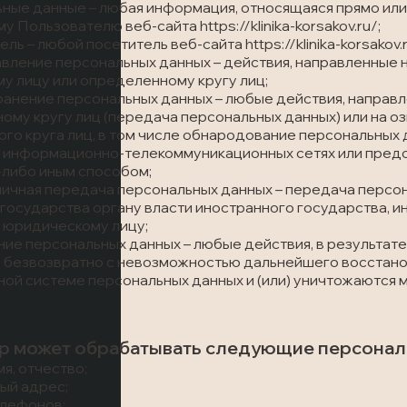
ьные данные – любая информация, относящаяся прямо ил
 Пользователю веб-сайта https://klinika-korsakov.ru/;
ель – любой посетитель веб-сайта https://klinika-korsakov.r
авление персональных данных – действия, направленные
у лицу или определенному кругу лиц;
транение персональных данных – любые действия, направ
ому кругу лиц (передача персональных данных) или на 
го круга лиц, в том числе обнародование персональных
 информационно-телекоммуникационных сетях или предо
-либо иным способом;
аничная передача персональных данных – передача перс
государства органу власти иностранного государства, 
 юридическому лицу;
ение персональных данных – любые действия, в результа
 безвозвратно с невозможностью дальнейшего восстано
ой системе персональных данных и (или) уничтожаются 
ор может обрабатывать следующие персона
мя, отчество;
ный адрес;
елефонов;