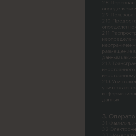
2.8. Персонал
определяемому
2.9. Пользоват
2.10. Предост
определенном
2.11. Распрос
неопределенн
неограниченно
размещение в
данным каким
2.12. Трансгр
иностранного 
иностранному
2.13. Уничтож
уничтожаются
информационн
данных.
3. Операт
3.1. Фамилия, и
3.2. Электрон
3.3. Номера т