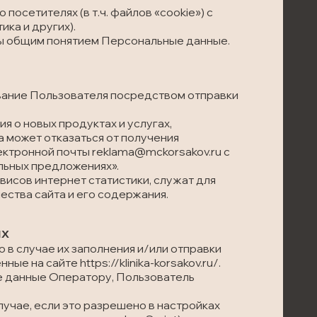
посетителях (в т.ч. файлов «cookie») с
ка и других).
ны общим понятием Персональные данные.
вание Пользователя посредством отправки
я о новых продуктах и услугах,
 может отказаться от получения
ктронной почты reklama@mckorsakov.ru с
альных предложениях».
исов интернет статистики, служат для
ества сайта и его содержания.
ых
 в случае их заполнения и/или отправки
на сайте https://klinika-korsakov.ru/.
е данные Оператору, Пользователь
учае, если это разрешено в настройках