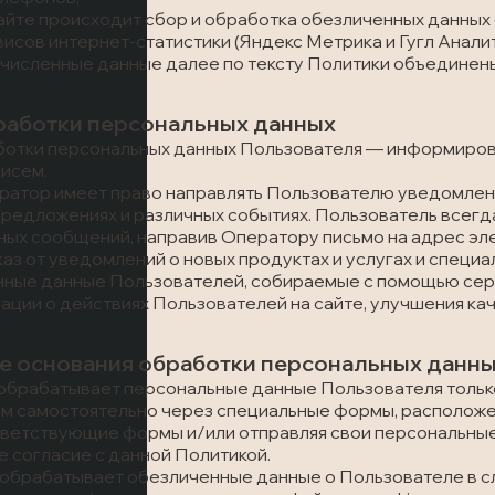
сайте происходит сбор и обработка обезличенных данных о 
сов интернет-статистики (Яндекс Метрика и Гугл Аналити
ечисленные данные далее по тексту Политики объедине
бработки персональных данных
работки персональных данных Пользователя — информиро
исем.
ератор имеет право направлять Пользователю уведомлени
редложениях и различных событиях. Пользователь всегда
ых сообщений, направив Оператору письмо на адрес эле
аз от уведомлений о новых продуктах и услугах и специ
нные данные Пользователей, собираемые с помощью серв
ции о действиях Пользователей на сайте, улучшения кач
ые основания обработки персональных данн
 обрабатывает персональные данные Пользователя только
 самостоятельно через специальные формы, расположенные 
тветствующие формы и/или отправляя свои персональны
 согласие с данной Политикой.
 обрабатывает обезличенные данные о Пользователе в сл