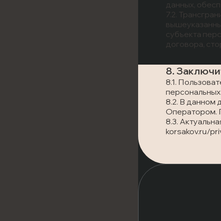
данных, обесп
7.2. Трансгра
вышеуказанным
субъекта перс
договора, сто
8. Заключ
8.1. Пользова
персональных 
8.2. В данном
Оператором. 
8.3. Актуальн
korsakov.ru/pr