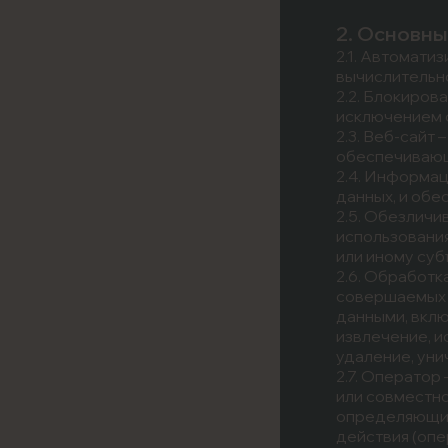
2. Основны
2.1. Автомати
вычислительно
2.2. Блокиров
исключением с
2.3. Веб-сайт
обеспечивающих
2.4. Информа
данных, и обе
2.5. Обезличи
использовани
или иному суб
2.6. Обработк
совершаемых с
данными, вклю
извлечение, и
удаление, уни
2.7. Оператор
или совместно
определяющие
действия (оп