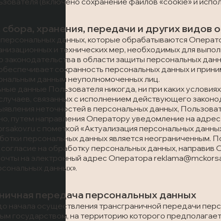
зователя (включено сохранение файлов «cookie» и исполь
 сбора, хранения, передачи и других видов
 персональных данных, которые обрабатываются Операт
анизационных и технических мер, необходимых для выпо
 законодательства в области защиты персональных данн
р обеспечивает сохранность персональных данных и при
сональным данным неуполномоченных лиц.
ьные данные Пользователя никогда, ни при каких условиях
случаев, связанных с исполнением действующего законо
 выявления неточностей в персональных данных, Пользова
но, путем направления Оператору уведомление на адрес
sakov.ru с пометкой «Актуализация персональных данных
аботки персональных данных является неограниченным. 
е согласие на обработку персональных данных, направи
очты на электронный адрес Оператора reklama@mckorsak
рсональных данных».
аничная передача персональных данных
 до начала осуществления трансграничной передачи перс
ным государством, на территорию которого предполагае