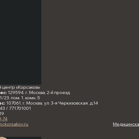
 центр «Корсаков»
ес:
129594, г. Москва, 2-й проезд
/23, пом. 1, комн. 5
ес:
107061, г. Москва, ул. 3-я Черкизовская, д.14
43 / 771701001
19
9-74
mckorsakov.ru
Медицинская