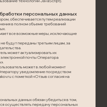
зование технологии JavaScript).
 обработки персональных данных
ором, обеспечивается путем реализации
лнения в полном объеме требований
ых.
нимает все возможные меры, исключающие
 не будут переданы третьим лицам, за
дательства.
тель может актуализировать их
 электронной почты Оператора
».
Пользователь может в любой момент
в Оператору уведомление посредством
ov.ru с пометкой «Отзыв согласия на
ональных данных обязан убедиться в том,
тся осуществлять передачу персональных