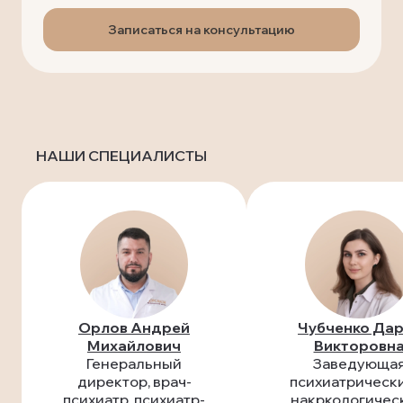
Записаться на консультацию
НАШИ СПЕЦИАЛИСТЫ
Орлов Андрей
Чубченко Дар
Михайлович
Викторовн
Генеральный
Заведующа
директор, врач-
психиатрическ
психиатр, психиатр-
накркологичес