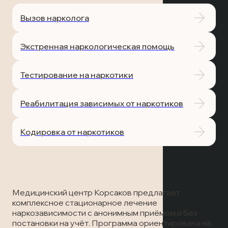
Лечение наркомании
Отзывы
Запись на прием
Вызов нарколога
Вызов врача
Лечение алкоголизма
Статьи
Вызов врача
Экстренная наркологическая помощь
Запись на прием
Транспортировка пациентов
Тестирование на наркотики
Вызов врача
Лечение в стационаре
Реабилитация зависимых от наркотиков
Скорая медицинская помощь
Кодировка от наркотиков
Онлайн-консультация
Запись на прием
Медицинский центр Корсаков предлагает
Вызов врача
комплексное стационарное лечение
наркозависимости с анонимным приёмом и без
постановки на учёт. Программа ориентирована на