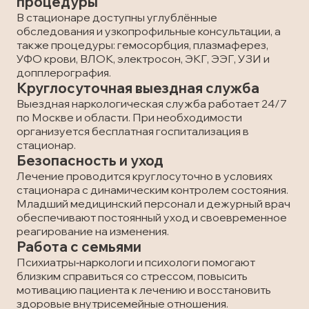
процедуры
В стационаре доступны углублённые
обследования и узкопрофильные консультации, а
также процедуры: гемосорбция, плазмаферез,
УФО крови, ВЛОК, электросон, ЭКГ, ЭЭГ, УЗИ и
допплерография.
Круглосуточная выездная служба
Выездная наркологическая служба работает 24/7
по Москве и области. При необходимости
организуется бесплатная госпитализация в
стационар.
Безопасность и уход
Лечение проводится круглосуточно в условиях
стационара с динамическим контролем состояния.
Младший медицинский персонал и дежурный врач
обеспечивают постоянный уход и своевременное
реагирование на изменения.
Работа с семьями
Психиатры‑наркологи и психологи помогают
близким справиться со стрессом, повысить
мотивацию пациента к лечению и восстановить
здоровые внутрисемейные отношения.