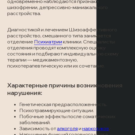
Лечение наркомании
Отзывы
одновременно наблюдаются признаки
Запись на прием
шизофрении, депрессивно-маниакального
расстройства.
Вызов врача
Лечение алкоголизма
Статьи
Вызов врача
Диагностикой и лечением Шизоаффективного
Запись на прием
Транспортировка пациентов
расстройство, смешанного типа занимается
отделение
Психиатрии
клиники. Специалисты
отделения проводят комплексную оценку
Вызов врача
Лечение в стационаре
состояния и подбирают индивидуальную схему
терапии — медикаментозную,
психотерапевтическую или их сочетание.
Скорая медицинская помощь
Характерные причины возникновения
Онлайн-консультация
нарушения:
Запись на прием
Генетическая предрасположенность.
Психотравмирующие ситуации.
Побочные эффекты после соматических
Вызов врача
заболеваний.
Зависимость от
алкоголя
и
наркотиков
.
Нарушение функций головного мозга.