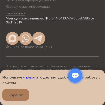
Политика конфиденциальности
Юридическая информация
Карта сайта
Медицинская лицензия: № Л041-01137-77/00587886 от
06.11.2019
© 2026 Все права защищены
Вся представленная на сайте информация, касающаяся товаров и
обслуживания, носит информационный характер и не является
публичной офертой, определяемой положениями ст. 437 (2) ГК
РФ.
Используем
куки
, это делает удобнее вашу работу с
ИМЕЮТСЯ ПРОТИВОПОКАЗАНИЯ.
сайтом
НЕОБХОДИМА КОНСУЛЬТАЦИЯ
СПЕЦИАЛИСТА.
Хорошо
Сделано в
Ягода Дизайн