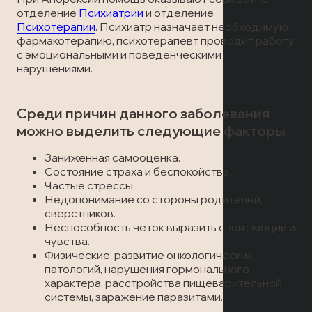
Лечение наркомании
Отзывы
отделение
Психиатрии
и отделение
Запись на прием
Психотерапии
. Психиатр назначает необходимую
Вызов врача
фармакотерапию, психотерапевт проводит работу
Лечение алкоголизма
Статьи
Вызов врача
с эмоциональными и поведенческими
нарушениями.
Запись на прием
Транспортировка пациентов
Среди причин данного заболевания
Вызов врача
Лечение в стационаре
можно выделить следующие факторы
Заниженная самооценка.
Скорая медицинская помощь
Состояние страха и беспокойства.
Частые стрессы.
Недопонимание со стороны родителей,
Онлайн-консультация
сверстников.
Неспособность четок выразить свои эмоции и
Запись на прием
чувства.
Физические: развитие онкологических
патологий, нарушения гормонального
Вызов врача
характера, расстройства пищеварительной
системы, заражение паразитами.