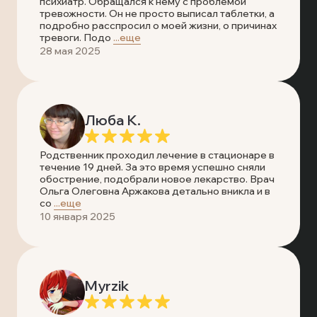
Лечение наркомании
Отзывы
психиатр. Обращался к нему с проблемой
тревожности. Он не просто выписал таблетки, а
Запись на прием
подробно расспросил о моей жизни, о причинах
Вызов врача
тревоги. Подо
...еще
Лечение алкоголизма
Статьи
Вызов врача
28 мая 2025
Запись на прием
Транспортировка пациентов
Вызов врача
Люба К.
Лечение в стационаре
Родственник проходил лечение в стационаре в
Скорая медицинская помощь
течение 19 дней. За это время успешно сняли
обострение, подобрали новое лекарство. Врач
Ольга Олеговна Аржакова детально вникла и в
Онлайн-консультация
со
...еще
10 января 2025
Запись на прием
Вызов врача
Myrzik