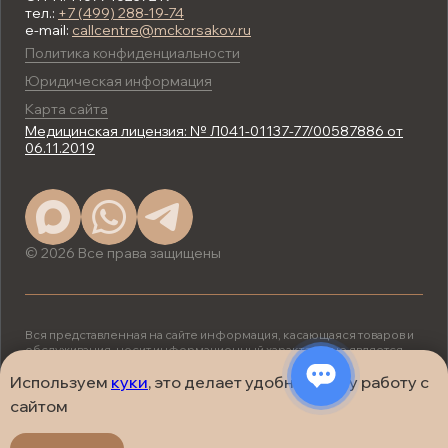
тел.:
+7 (499) 288-19-74
e-mail:
callcentre@mckorsakov.ru
Политика конфиденциальности
Юридическая информация
Карта сайта
Медицинская лицензия: № Л041-01137-77/00587886 от
06.11.2019
© 2026 Все права защищены
Вся представленная на сайте информация, касающаяся товаров и
обслуживания, носит информационный характер и не является
публичной офертой, определяемой положениями ст. 437 (2) ГК
РФ.
Используем
куки
, это делает удобнее вашу работу с
ИМЕЮТСЯ ПРОТИВОПОКАЗАНИЯ.
сайтом
НЕОБХОДИМА КОНСУЛЬТАЦИЯ