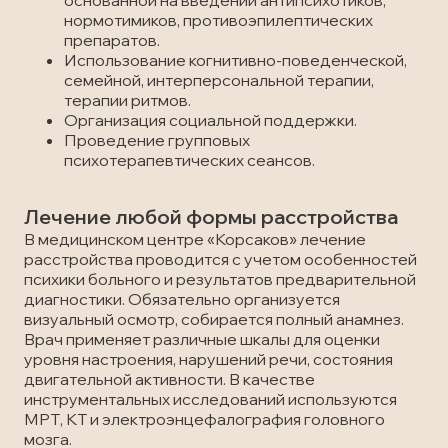
основанной на введении антипсихотиков,
нормотимиков, противоэпилептических
препаратов.
Использование когнитивно-поведенческой,
семейной, интерперсональной терапии,
терапии ритмов.
Организация социальной поддержки.
Проведение групповых
психотерапевтических сеансов.
Лечение любой формы расстройства
В медицинском центре «Корсаков» лечение
расстройства проводится с учетом особенностей
психики больного и результатов предварительной
диагностики. Обязательно организуется
визуальный осмотр, собирается полный анамнез.
Врач применяет различные шкалы для оценки
уровня настроения, нарушений речи, состояния
двигательной активности. В качестве
инструментальных исследований используются
МРТ, КТ и электроэнцефалография головного
мозга.