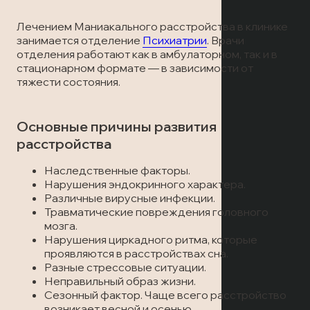
Лечение наркомании
Отзывы
Запись на прием
Лечением Маниакального расстройства в клинике
Вызов врача
занимается отделение
Психиатрии
. Врачи
Лечение алкоголизма
Статьи
Вызов врача
отделения работают как в амбулаторном, так и в
стационарном формате — в зависимости от
Запись на прием
Транспортировка пациентов
тяжести состояния.
Вызов врача
Лечение в стационаре
Основные причины развития
расстройства
Скорая медицинская помощь
Наследственные факторы.
Нарушения эндокринного характера.
Различные вирусные инфекции.
Онлайн-консультация
Травматические повреждения головного
мозга.
Запись на прием
Нарушения циркадного ритма, которые
проявляются в расстройствах сна.
Разные стрессовые ситуации.
Вызов врача
Неправильный образ жизни.
Сезонный фактор. Чаще всего расстройство
возникает весной и осенью.