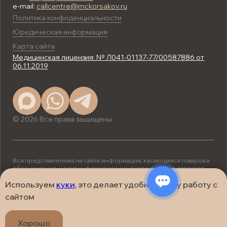
e-mail:
callcentre@mckorsakov.ru
Политика конфиденциальности
Юридическая информация
Карта сайта
Медицинская лицензия: № Л041-01137-77/00587886 от
06.11.2019
© 2026 Все права защищены
Вся представленная на сайте информация, касающаяся товаров и
обслуживания, носит информационный характер и не является
публичной офертой, определяемой положениями ст. 437 (2) ГК
РФ.
Используем
куки
, это делает удобнее вашу работу с
ИМЕЮТСЯ ПРОТИВОПОКАЗАНИЯ.
сайтом
НЕОБХОДИМА КОНСУЛЬТАЦИЯ
СПЕЦИАЛИСТА.
Хорошо