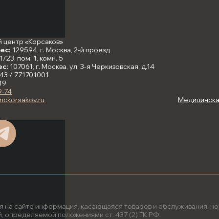
 центр «Корсаков»
ес:
129594, г. Москва, 2-й проезд
/23, пом. 1, комн. 5
ес:
107061, г. Москва, ул. 3-я Черкизовская, д.14
43 / 771701001
19
9-74
mckorsakov.ru
Медицинская
я на сайте информация, касающаяся товаров и обслуживания, н
 определяемой положениями ст. 437 (2) ГК РФ.