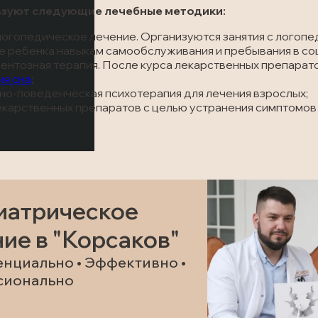
ьзуют следующие лечебные методики:
логопедическое лечение. Организуются занятия с логопе
 ребенка навыкам самообслуживания и пребывания в со
нтозная терапия. После курса лекарственных препарат
я сна
;
но-поведенческая психотерапия для лечения взрослых;
карственных препаратов с целью устранения симптомов 
иатрическое
ие в "Корсаков"
нциально • Эффективно •
сионально