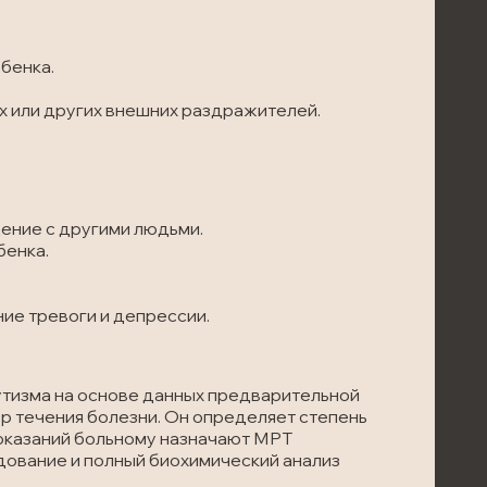
ебенка.
х или других внешних раздражителей.
ение с другими людьми.
бенка.
ие тревоги и депрессии.
тизма на основе данных предварительной
ер течения болезни. Он определяет степень
показаний больному назначают МРТ
дование и полный биохимический анализ