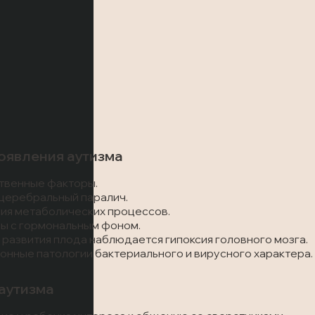
оявления аутизма
твенные факторы.
церебральный паралич.
я метаболических процессов.
ы с гормональным фоном.
 развития плода наблюдается гипоксия головного мозга.
нные патологии бактериального и вирусного характера.
аутизма