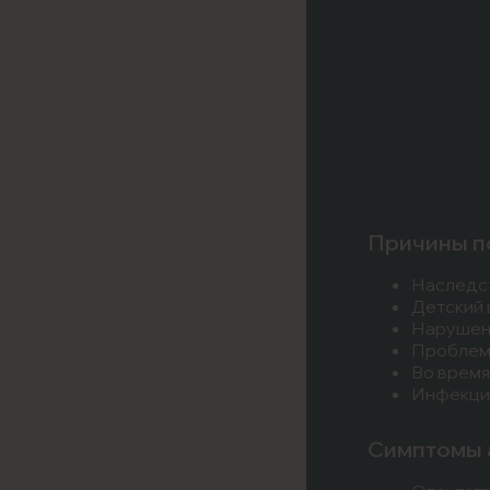
Причины п
Наследс
Детский 
Нарушени
Проблем
Во время
Инфекцио
Симптомы 