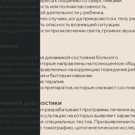
ие у ребенка интереса к общению со сверстниками.
ая гиперактивность или полная пассивность.
ие познавательной деятельности у ребенка.
е нервозности в тех случаях, когда прикасаются к телу р
ность определить опасность возникшей ситуации.
 раздражительности при включении света, громких звука
чения
ое наблюдение за динамикой состояния больного.
ание навыков, которые направлены на полноценное общ
вание техник, направленных на коррекцию поведения ре
 коммуникативным и бытовым навыкам.
но-поведенческая терапия.
ие лекарственных препаратов, которые снижают состоян
чения и диагностики
центра «Корсаков» разрабатывают программы лечения ау
Врач проводит консультации, на которых выявляет характ
ройства на основе специальных тестов. При выявлении 
зга, компьютерную томографию, цитогенетическое иссле