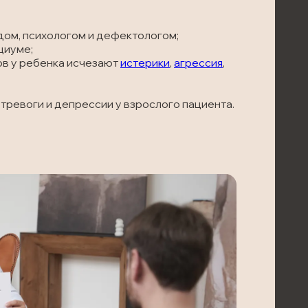
дом, психологом и дефектологом;
циуме;
ов у ребенка исчезают
истерики
,
агрессия
,
тревоги и депрессии у взрослого пациента.