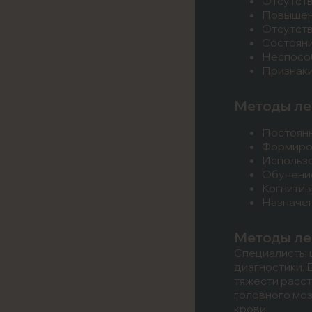
Отсутств
Повышенн
Отсутств
Состояни
Неспособ
Признаки
Методы ле
Постоянн
Формиров
Использо
Обучение
Когнитив
Назначен
Методы ле
Специалисты 
диагностики. 
тяжести расст
головного мо
крови.