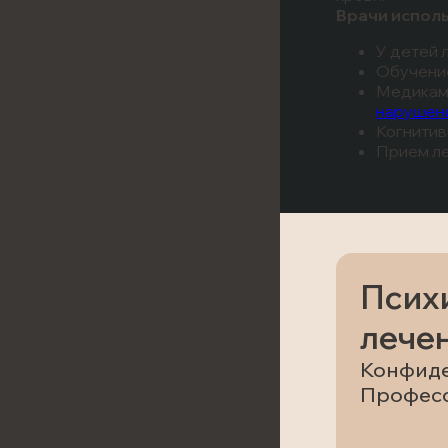
Врачи испол
У детей 
Обучение
Медикаме
нарушени
Когнитив
Прием ле
Псих
лечен
Конфиде
Профес