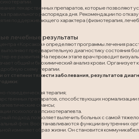
сихотерапии.
вание лекарственных препаратов, которые позволяют ус
ка правильного распорядка дня. Рекомендации по отказу
тия поддерживающего характера (физиотерапия, лечебн
ые лечебные результаты
центра «Корсаков» определяют программы лечения расст
и выполняют предварительную диагностику состояния бо
ктер ее развития. На первом этапе врач проводит визуал
ачает общий и биохимический анализ крови. Организует 
одробную схему терапии.
и от степени тяжести заболевания, результатов диа
тодики:
но-поведенческая терапия;
арственных препаратов, способствующих нормализации п
апевтические сеансы;
ации психолога и психотерапевта.
сный подход позволяет вылечить больных с самой тяжел
льный фон. Восстанавливаются функции внутренних орга
ьной изменяет образ жизни. Он становится коммуникабел