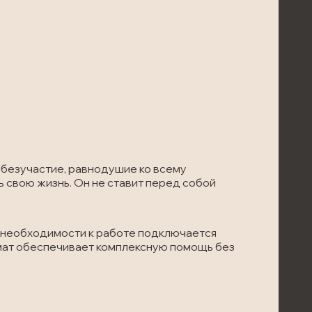
е безучастие, равнодушие ко всему
 свою жизнь. Он не ставит перед собой
и необходимости к работе подключается
мат обеспечивает комплексную помощь без