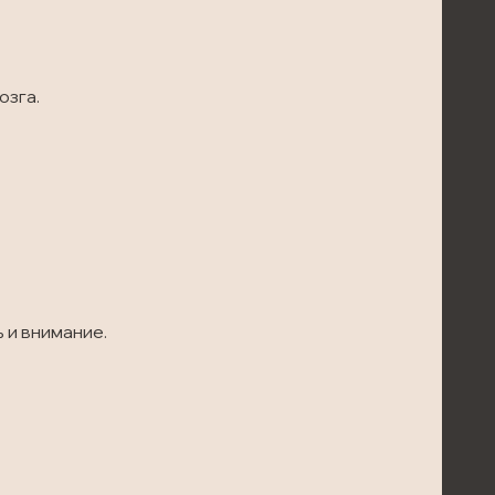
озга.
.
 и внимание.