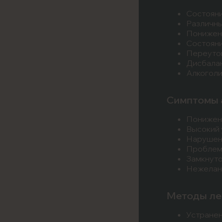
Состояни
Различны
Пониженн
Состояни
Переутом
Дисбалан
Алкоголи
Симптомы 
Понижен
Высокий 
Нарушени
Проблемы
Замкнуто
Нежелани
Методы ле
Устранен