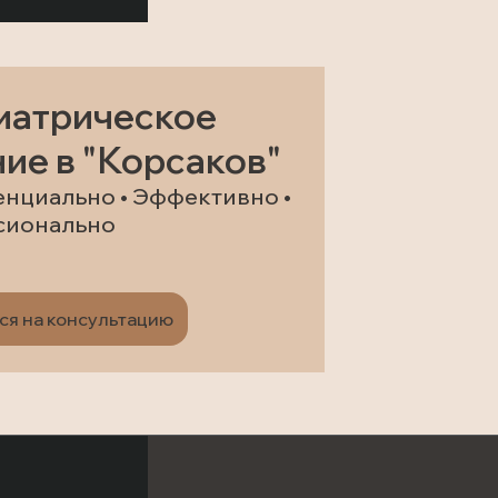
иатрическое
ие в "Корсаков"
нциально • Эффективно •
сионально
ся на консультацию