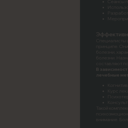
Сеансы п
Использо
Разработ
Мероприя
Эффективн
Специалисты 
принципе. Он
болезни, хара
болезни. Назн
составляют п
В зависимост
лечебные ме
Когнитив
Курс лек
Психотер
Консульт
Такой комплек
психоэмоциона
внимание. Бол