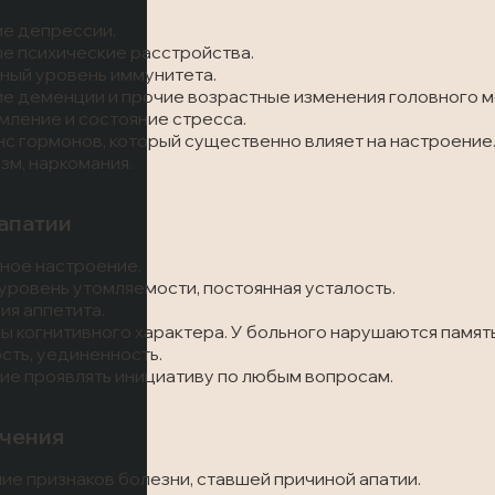
е депрессии.
е психические расстройства.
ый уровень иммунитета.
е деменции и прочие возрастные изменения головного м
ление и состояние стресса.
с гормонов, который существенно влияет на настроение
зм, наркомания.
апатии
ное настроение.
уровень утомляемости, постоянная усталость.
я аппетита.
 когнитивного характера. У больного нарушаются память
сть, уединенность.
е проявлять инициативу по любым вопросам.
чения
ие признаков болезни, ставшей причиной апатии.