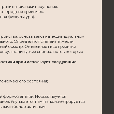
транить признаки нарушения.
 от вредных привычек.
ая физкультура).
ройства, основываясь на индивидуальном
льного. Определяют степень тяжести
ьный осмотр. Он выявляет все признаки
консультации узких специалистов, которые
гностики врач использует следующие
сихического состояния;
ой формой апатии. Нормализуется
нов. Улучшается память, концентрируется
ьным и более активным.