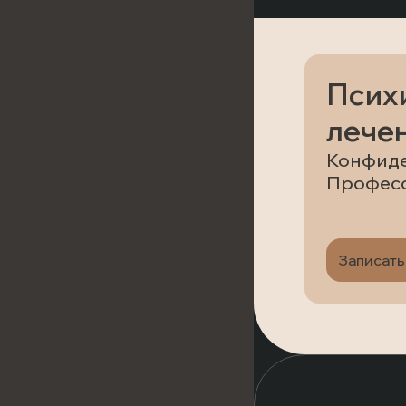
Псих
лечен
Конфиде
Профес
Записать