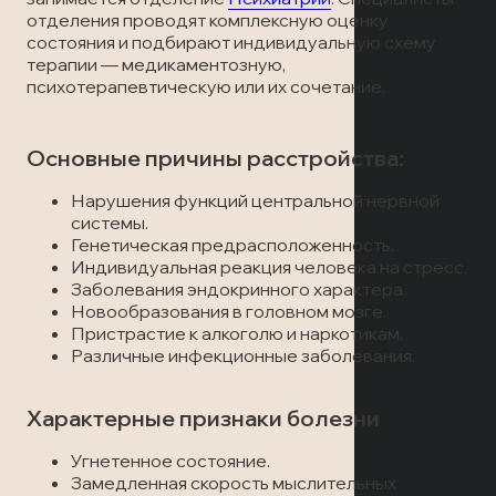
Лечение наркомании
Отзывы
отделения проводят комплексную оценку
Запись на прием
состояния и подбирают индивидуальную схему
Вызов врача
терапии — медикаментозную,
Лечение алкоголизма
Статьи
Вызов врача
психотерапевтическую или их сочетание.
Запись на прием
Транспортировка пациентов
Основные причины расстройства:
Вызов врача
Лечение в стационаре
Нарушения функций центральной нервной
системы.
Генетическая предрасположенность.
Скорая медицинская помощь
Индивидуальная реакция человека на стресс.
Заболевания эндокринного характера.
Новообразования в головном мозге.
Онлайн-консультация
Пристрастие к алкоголю и наркотикам.
Различные инфекционные заболевания.
Запись на прием
Характерные признаки болезни
Вызов врача
Угнетенное состояние.
Замедленная скорость мыслительных