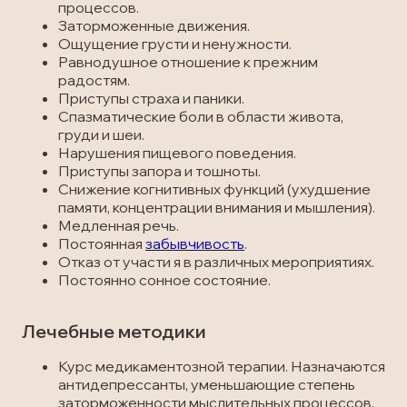
процессов.
Заторможенные движения.
Ощущение грусти и ненужности.
Равнодушное отношение к прежним
радостям.
Приступы страха и паники.
Спазматические боли в области живота,
груди и шеи.
Нарушения пищевого поведения.
Приступы запора и тошноты.
Снижение когнитивных функций (ухудшение
памяти, концентрации внимания и мышления).
Медленная речь.
Постоянная
забывчивость
.
Отказ от участи я в различных мероприятиях.
Постоянно сонное состояние.
Лечебные методики
Курс медикаментозной терапии. Назначаются
антидепрессанты, уменьшающие степень
заторможенности мыслительных процессов.