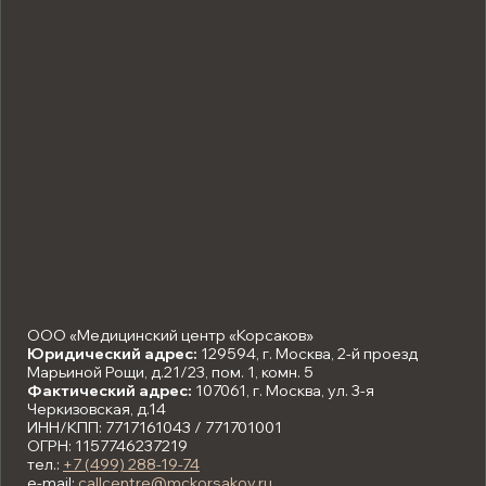
ООО «Медицинский центр «Корсаков»
Юридический адрес:
129594, г. Москва, 2-й проезд
Марьиной Рощи, д.21/23, пом. 1, комн. 5
Фактический адрес:
107061, г. Москва, ул. 3-я
Черкизовская, д.14
ИНН/КПП: 7717161043 / 771701001
ОГРН: 1157746237219
тел.:
+7 (499) 288-19-74
e-mail:
callcentre@mckorsakov.ru