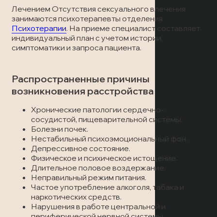
Лечение наркомании
Отзывы
Лечением Отсутствия сексуального влечения
Запись на прием
занимаются психотерапевты отделения
Вызов врача
Психотерапии
. На приеме специалист составляет
Лечение алкоголизма
Статьи
Вызов врача
индивидуальный план с учетом истории,
симптоматики и запроса пациента.
Запись на прием
Транспортировка пациентов
Распространенные причины
Вызов врача
Лечение в стационаре
возникновения расстройства
Хронические патологии сердечно-
Скорая медицинская помощь
сосудистой, пищеварительной системы.
Болезни почек.
Нестабильный психоэмоциональный фон.
Онлайн-консультация
Депрессивное состояние.
Физическое и психическое истощение.
Запись на прием
Длительное половое воздержание.
Неправильный режим питания.
Частое употребление алкоголя, табака и
Вызов врача
наркотических средств.
Нарушения в работе центральной и
периферической нервной системы.