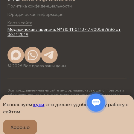
Политика конфиденциальности
Юридическая информация
Карта сайта
Медицинская лицензия: № Л041-01137-77/00587886 от
06.11.2019
© 2026 Все права защищены
Вся представленная на сайте информация, касающаяся товаров и
обслуживания, носит информационный характер и не является
публичной офертой, определяемой положениями ст. 437 (2) ГК
РФ.
Используем
куки
, это делает удобнее вашу работу с
ИМЕЮТСЯ ПРОТИВОПОКАЗАНИЯ.
сайтом
НЕОБХОДИМА КОНСУЛЬТАЦИЯ
СПЕЦИАЛИСТА.
Хорошо
Сделано в
Ягода Дизайн