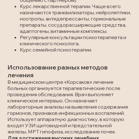
общению с партнером).
Курс лекарственной терапии. Чаще всего
назначаются транквилизаторы, нейролептики,
ноотропы, антидепрессанты, гормональные
препараты, сосудорасширяющие средства,
адаптогены, витаминные комплексы.
Регулярные консультации психотерапевта и
клинического психолога.
Курс семейной психотерапии.
Использование разных методов
лечения
В медицинском центре «Корсаков» лечение
больных организуется терапевтические после
проведения обследования. Врач выполняет
клиническое интервью. Он назначает
лабораторные анализы на выявления содержания
гормонов, признаков инфекционных воспалений.
Использует аппаратную диагностику, в которую
входят УЗИ щитовидной и предстательной
железы, МРТ гипофиза, исследование почек.
Для достижения высоких лечебных