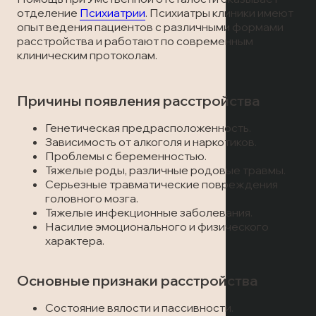
Лечение наркомании
Отзывы
отделение
Психиатрии
. Психиатры клиники имеют
Запись на прием
опыт ведения пациентов с различными формами
Вызов врача
расстройства и работают по современным
Лечение алкоголизма
Статьи
Вызов врача
клиническим протоколам.
Запись на прием
Транспортировка пациентов
Причины появления расстройства
Вызов врача
Лечение в стационаре
Генетическая предрасположенность.
Зависимость от алкоголя и наркотиков.
Проблемы с беременностью.
Скорая медицинская помощь
Тяжелые роды, различные родовые травмы.
Серьезные травматические повреждения
головного мозга.
Онлайн-консультация
Тяжелые инфекционные заболевания.
Насилие эмоционального и физического
Запись на прием
характера.
Вызов врача
Основные признаки расстройства
Состояние вялости и пассивности.