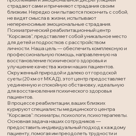
страдают сами и причиняют страдания своим
близким. Нередко они пытаются покончить с собой,
не видят смысла в жизни, испытывают
непереносимые эмоциональные страдания.
Психиатрический реабилитационный центр
"Корсаков", представляет собой уникальное место
для детей и подростков с расстройством
личности. Наша цель — обеспечить комплексную и
профессиональную помощь, направленную на
восстановление психического здоровья и
улучшение качества жизни наших пациентов.
Окруженный природой и далеко от городской
суеты (20 км от МКАД), этот центр предоставляет
уединенную и спокойную обстановку, идеальную
для восстановления психического здоровья
пациентов.
В процессе реабилитации, ваших близких
курируют специалисты медицинского центра
"Корсаков": психиатры, психологи, психотерапевты.
Основная задача наших сотрудников —
предоставить индивидуальный подход к каждому
пациенту, помогая им преодолеть трудности и