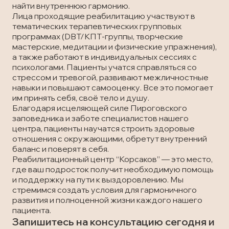
найти внутреннюю гармонию.
Лица проходящие реабилитацию участвуют в
тематических терапевтических групповых
программах (DBT/КПТ-группы, творческие
мастерские, медитации и физические упражнения),
а также работают в индивидуальных сессиях с
психологами. Пациенты учатся справляться со
стрессом и тревогой, развивают межличностные
навыки и повышают самооценку. Все это помогает
им принять себя, своё тело и душу.
Благодаря исцеляющей силе Пироговского
заповедника и заботе специалистов нашего
центра, пациенты научатся строить здоровые
отношения с окружающими, обретут внутренний
баланс и поверят в себя.
Реабилитационный центр “Корсаков” — это место,
где ваш подросток получит необходимую помощь
и поддержку на пути к выздоровлению. Мы
стремимся создать условия для гармоничного
развития и полноценной жизни каждого нашего
пациента.
Запишитесь на консультацию сегодня и