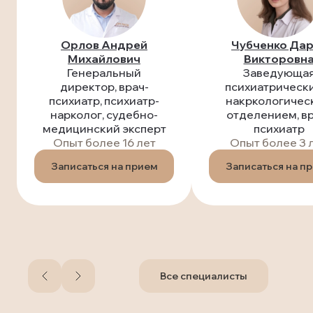
Орлов Андрей
Чубченко Дар
Михайлович
Викторовн
Генеральный
Заведующа
директор, врач-
психиатрическ
психиатр, психиатр-
накркологичес
нарколог, судебно-
отделением, вр
медицинский эксперт
психиатр
Опыт более 16 лет
Опыт более 3 
Записаться на прием
Записаться на п
Все специалисты