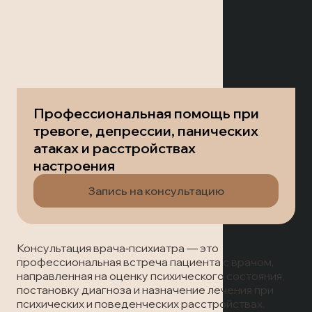
Лечение наркомании
Отзывы
Запись на прием
Вызов врача
Лечение алкоголизма
Статьи
Вызов врача
Запись на прием
Транспортировка пациентов
Профессиональная помощь при
Вызов врача
Лечение в стационаре
тревоге, депрессии, панических
атаках и расстройствах
Скорая медицинская помощь
настроения
Запись на консультацию
Онлайн-консультация
Запись на прием
Консультация врача‑психиатра — это
профессиональная встреча пациента с врачом,
Вызов врача
направленная на оценку психического состояния,
постановку диагноза и назначение лечения при
психических и поведенческих расстройствах.