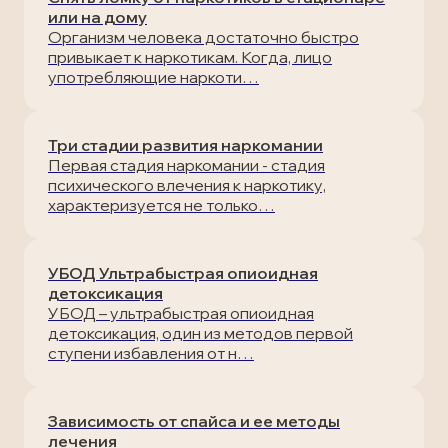
или на дому
Организм человека достаточно быстро
привыкает к наркотикам. Когда, лицо
употребляющие наркоти…
Три стадии развития наркомании
Первая стадия наркомании - стадия
психического влечения к наркотику,
характеризуется не только…
УБОД Ультрабыстрая опиоидная
детоксикация
УБОД – ультрабыстрая опиоидная
детоксикация, один из методов первой
ступени избавления от н…
Зависимость от спайса и ее методы
лечения