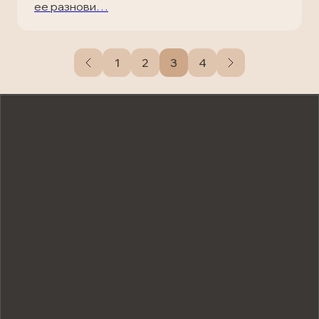
ее разнови…
1
2
3
4