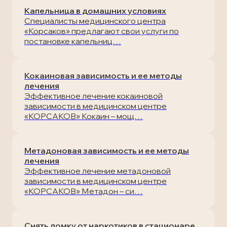
Лечение наркомании
Отзывы
Капельница в домашних условиях
Запись на прием
Специалисты медицинского центра
Вызов врача
Лечение алкоголизма
Статьи
«Корсаков» предлагают свои услуги по
Вызов врача
постановке капельниц…
Запись на прием
Транспортировка пациентов
Кокаиновая зависимость и ее методы
Вызов врача
лечения
Лечение в стационаре
Эффективное лечение кокаиновой
зависимости в медицинском центре
«КОРСАКОВ» Кокаин – мощ…
Скорая медицинская помощь
Онлайн-консультация
Метадоновая зависимость и ее методы
лечения
Эффективное лечение метадоновой
Запись на прием
зависимости в медицинском центре
«КОРСАКОВ» Метадон – си…
Вызов врача
Снять ломку от наркотиков в стационаре