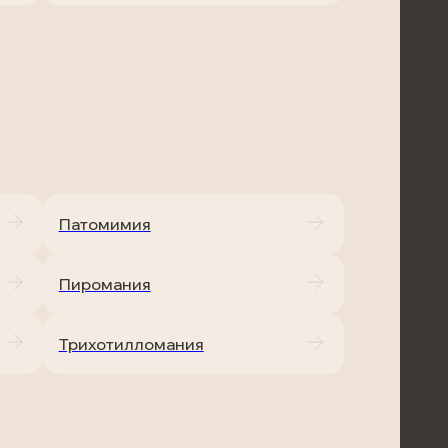
Патомимия
Пиромания
Трихотилломания