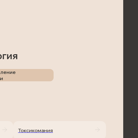
огия
бление
ми
Токсикомания