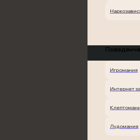
Наркозавис
Поведенче
Игромания
Интернет з
Клептоман
Лудомания