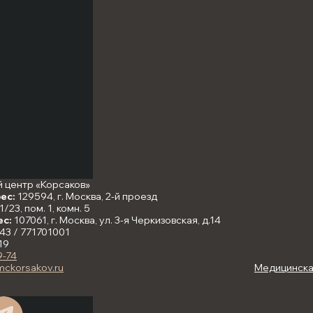
 центр «Корсаков»
ес:
129594, г. Москва, 2-й проезд
/23, пом. 1, комн. 5
ес:
107061, г. Москва, ул. 3-я Черкизовская, д.14
43 / 771701001
19
9-74
mckorsakov.ru
Медицинская