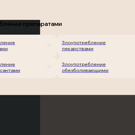
бление препаратами
бление
Злоупотребление
ами
лекарствами
бление
Злоупотребление
сантами
обезболивающими