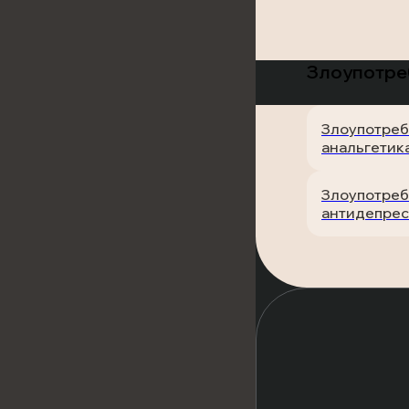
Злоупотре
Злоупотре
анальгетик
Злоупотре
антидепрес