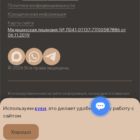
Политика конфиденциальности
Юридическая информация
Карта сайта
Медицинская лицензия: № Л041-01137-77/00587886 от
06.11.2019
© 2026 Все права защищены
Вся представленная на сайте информация, касающаяся товаров и
обслуживания, носит информационный характер и не является
публичной офертой, определяемой положениями ст. 437 (2) ГК
РФ.
Используем
куки
, это делает удобнее вашу работу с
ИМЕЮТСЯ ПРОТИВОПОКАЗАНИЯ.
сайтом
НЕОБХОДИМА КОНСУЛЬТАЦИЯ
СПЕЦИАЛИСТА.
Хорошо
Сделано в
Ягода Дизайн