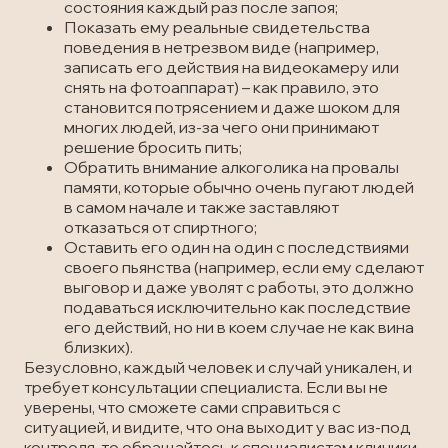
состояния каждый раз после запоя;
Показать ему реальные свидетельства
поведения в нетрезвом виде (например,
записать его действия на видеокамеру или
снять на фотоаппарат) – как правило, это
становится потрясением и даже шоком для
многих людей, из-за чего они принимают
решение бросить пить;
Обратить внимание алкоголика на провалы
памяти, которые обычно очень пугают людей
в самом начале и также заставляют
отказаться от спиртного;
Оставить его один на один с последствиями
своего пьянства (например, если ему сделают
выговор и даже уволят с работы, это должно
подаваться исключительно как последствие
его действий, но ни в коем случае не как вина
близких).
Безусловно, каждый человек и случай уникален, и
требует консультации специалиста. Если вы не
уверены, что сможете сами справиться с
ситуацией, и видите, что она выходит у вас из-под
контроля, то обращайтесь к специалистам клиники