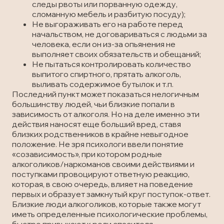
следы рвоты или порванную одежду,
сломанную мебель и разбитую посуду);
Не выгораживать его на работе перед
начальством, не договариваться с людьми за
человека, если он из-за опьянения не
выполняет своих обязательств и обещаний;
Не пытаться контролировать количество
выпитого спиртного, прятать алкоголь,
выливать содержимое бутылок и т.п.
Последний пункт может показаться нелогичным
большинству людей, чьи близкие попали в
зависимость от алкоголя. Но на деле именно эти
действия наносят еще больший вред, ставя
близких родственников в крайне невыгодное
положение. Не зря психологи ввели понятие
«созависимость», при котором родные
алкоголиков/наркоманов своими действиями и
поступками провоцируют ответную реакцию,
которая, в свою очередь, влияет на поведение
первых и образует замкнутый круг поступок-ответ.
Близкие люди алкоголиков, которые также могут
иметь определенные психологические проблемы,