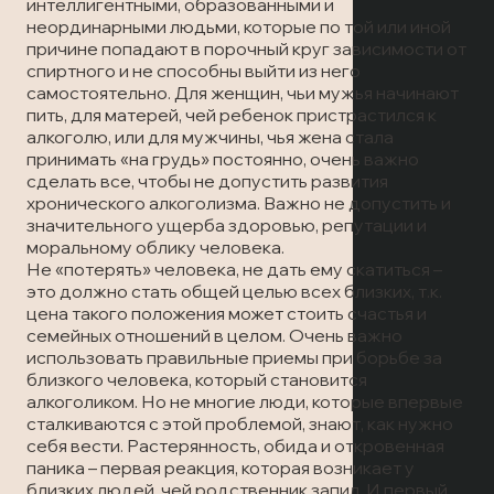
Лечение наркомании
Отзывы
интеллигентными, образованными и
Запись на прием
неординарными людьми, которые по той или иной
причине попадают в порочный круг зависимости от
Вызов врача
Лечение алкоголизма
Статьи
спиртного и не способны выйти из него
Вызов врача
самостоятельно. Для женщин, чьи мужья начинают
пить, для матерей, чей ребенок пристрастился к
Запись на прием
Транспортировка пациентов
алкоголю, или для мужчины, чья жена стала
принимать «на грудь» постоянно, очень важно
Вызов врача
сделать все, чтобы не допустить развития
Лечение в стационаре
хронического алкоголизма. Важно не допустить и
значительного ущерба здоровью, репутации и
моральному облику человека.
Скорая медицинская помощь
Не «потерять» человека, не дать ему скатиться –
это должно стать общей целью всех близких, т.к.
цена такого положения может стоить счастья и
Онлайн-консультация
семейных отношений в целом. Очень важно
использовать правильные приемы при борьбе за
Запись на прием
близкого человека, который становится
алкоголиком. Но не многие люди, которые впервые
сталкиваются с этой проблемой, знают, как нужно
Вызов врача
себя вести. Растерянность, обида и откровенная
паника – первая реакция, которая возникает у
близких людей, чей родственник запил. И первый