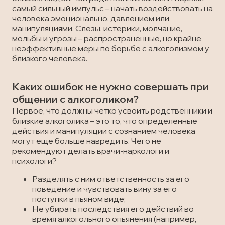
самый сильный импульс – начать воздействовать на
человека эмоционально, давлением или
манипуляциями. Слезы, истерики, молчание,
мольбы и угрозы – распространенные, но крайне
неэффективные меры по борьбе с алкоголизмом у
близкого человека.
Каких ошибок не нужно совершать при
общении с алкоголиком?
Первое, что должны четко усвоить родственники и
близкие алкоголика – это то, что определенные
действия и манипуляции с сознанием человека
могут еще больше навредить. Чего не
рекомендуют делать врачи-наркологи и
психологи?
Разделять с ним ответственность за его
поведение и чувствовать вину за его
поступки в пьяном виде;
Не убирать последствия его действий во
время алкогольного опьянения (например,