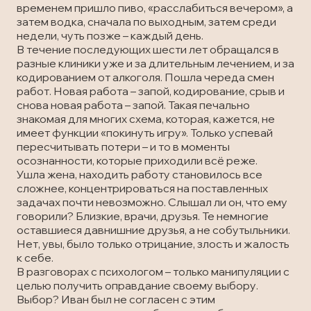
временем пришло пиво, «расслабиться вечером», а
затем водка, сначала по выходным, затем среди
недели, чуть позже – каждый день.
В течение последующих шести лет обращался в
разные клиники уже и за длительным лечением, и за
кодированием от алкоголя. Пошла череда смен
работ. Новая работа – запой, кодирование, срыв и
снова новая работа – запой. Такая печально
знакомая для многих схема, которая, кажется, не
имеет функции «покинуть игру». Только успевай
пересчитывать потери – и то в моменты
осознанности, которые приходили всё реже.
Ушла жена, находить работу становилось все
сложнее, концентрироваться на поставленных
задачах почти невозможно. Слышал ли он, что ему
говорили? Близкие, врачи, друзья. Те немногие
оставшиеся давнишние друзья, а не собутыльники.
Нет, увы, было только отрицание, злость и жалость
к себе.
В разговорах с психологом – только манипуляции с
целью получить оправдание своему выбору.
Выбор? Иван был не согласен с этим