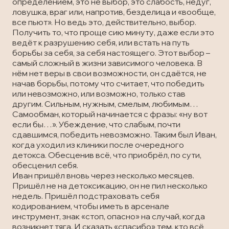
определением, это не выбор, это слабость, недуг,
ловушка, враг или, напротив, безделица и «вообще,
все пьют». Но ведь это, действительно, выбор.
Получить то, что проще сию минуту, даже если это
ведёт к разрушению себя, или встать на путь
борьбы за себя, за себя настоящего. Этот выбор –
самый сложный в жизни зависимого человека. В
нём нет веры в свои возможности, он сдаётся, не
начав борьбы, потому что считает, что победить
или невозможно, или возможно, только став
другим. Сильным, нужным, смелым, любимым…
Самообман, который начинается с фразы: «ну вот
если бы…». Убеждение, что слабым, почти
сдавшимся, победить невозможно. Таким был Иван,
когда уходил из клиники после очередного
детокса. Обесценив всё, что приобрёл, по сути,
обесценил себя.
Иван пришёл вновь через несколько месяцев.
Пришёл не на детоксикацию, он не пил несколько
недель. Пришёл подстраховать себя
кодированием, чтобы иметь в арсенале
инструмент, знак «стоп, опасно» на случай, когда
возникнет тяга. И сказать «спасибо» тем, кто всё