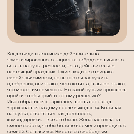
Лечение наркомании
Отзывы
Запись на прием
Вызов врача
Лечение алкоголизма
Статьи
Вызов врача
Запись на прием
Транспортировка пациентов
Вызов врача
Лечение в стационаре
Когда видишь в клинике действительно
замотивированного пациента, твёрдо решившего
встать на путь трезвости, – это действительно
Скорая медицинская помощь
настоящий праздник. Такие люди не отрицают
своей зависимости, не пытаются заслужить
одобрения, они знают, чего хотят, а, главное, знают,
Онлайн-консультация
что может им помешать. Но какой путь им пришлось
пройти, чтобы прийти к этому решению?
Иван обратился к наркологу шесть лет назад,
Запись на прием
«прокапаться на дому после выходных». Большая
нагрузка, ответственная должность,
Вызов врача
командировки… всё это было. Жена настояла на
смене работы, чтобы больше времени проводить с
семьёй. Согласился. Вместе со свободным