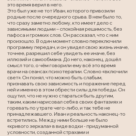
это время верил в него.
Это был уже не тот Иван, которого привозили
родные после очередного срыва. В нем было то,
что сразу заметно любому, кто имеет дело с
зависимыми людьми – спокойная решимость, без
пафоса и громких слов. Он рассказал, что с ним
произошло. В один момент словно переключили
программу передач, и он увидел свою жизнь иначе,
точнее, разрешил себе увидеть ее иначе, без
иллюзий и самообмана. До него, наконец, дошёл
смысл того, о чём говорили ему всё это время
врачи на сеансах психотерапии. Словно «включили
свет». Он понял, что можно быть слабым,
признавать свою зависимость и поражение перед
ней и именно в этом обрести силы для победы. Он
ощутил, что не нужно стараться быть другим,
таким, каким нарисовал себя в своих фантазиях и
горевать по утрате чего-либо, и так тебе не
принадлежавшего. Иван и реальность наконец-то
встретились. Между ними больше не было
«кривого зеркала» в виде водки - придуманной
условности, созданной страхами и