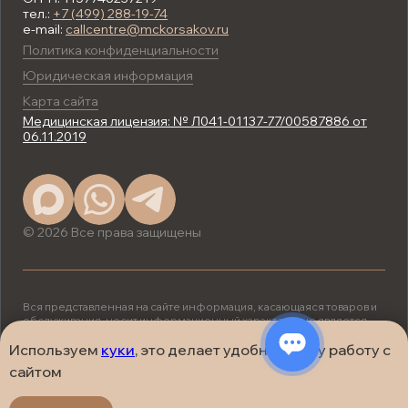
тел.:
+7 (499) 288-19-74
e-mail:
callcentre@mckorsakov.ru
Политика конфиденциальности
Юридическая информация
Карта сайта
Медицинская лицензия: № Л041-01137-77/00587886 от
06.11.2019
© 2026 Все права защищены
Вся представленная на сайте информация, касающаяся товаров и
обслуживания, носит информационный характер и не является
публичной офертой, определяемой положениями ст. 437 (2) ГК
РФ.
Используем
куки
, это делает удобнее вашу работу с
ИМЕЮТСЯ ПРОТИВОПОКАЗАНИЯ.
сайтом
НЕОБХОДИМА КОНСУЛЬТАЦИЯ