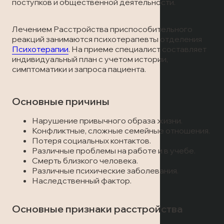
Лечение наркомании
Отзывы
поступков и общественной деятельности.
Запись на прием
Вызов врача
Лечением Расстройства приспособительного
Лечение алкоголизма
Статьи
Вызов врача
реакций занимаются психотерапевты отделения
Психотерапии
. На приеме специалист составляет
Запись на прием
Транспортировка пациентов
индивидуальный план с учетом истории,
симптоматики и запроса пациента.
Вызов врача
Лечение в стационаре
Основные причины
Скорая медицинская помощь
Нарушение привычного образа жизни.
Конфликтные, сложные семейные отношения.
Потеря социальных контактов.
Онлайн-консультация
Различные проблемы на работе и в учебе.
Смерть близкого человека.
Запись на прием
Различные психические заболевания.
Наследственный фактор.
Вызов врача
Основные признаки расстройства