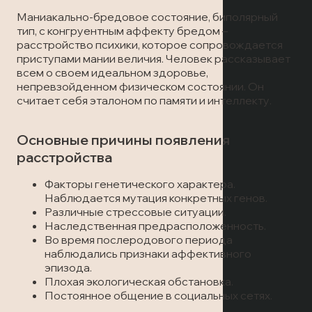
Лечение наркомании
Отзывы
Запись на прием
Маниакально-бредовое состояние, биполярный
тип, с конгруентным аффекту бредом –
Вызов врача
Лечение алкоголизма
Статьи
расстройство психики, которое сопровождается
Вызов врача
приступами мании величия. Человек рассказывает
всем о своем идеальном здоровье,
Запись на прием
Транспортировка пациентов
непревзойденном физическом состоянии. Он
считает себя эталоном по памяти и интеллекту.
Вызов врача
Лечение в стационаре
Основные причины появления
расстройства
Скорая медицинская помощь
Факторы генетического характера.
Наблюдается мутация конкретных генов.
Онлайн-консультация
Различные стрессовые ситуации.
Наследственная предрасположенность.
Запись на прием
Во время послеродового периода
наблюдались признаки аффективного
эпизода.
Вызов врача
Плохая экологическая обстановка.
Постоянное общение в социальных сетях.